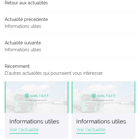
Retour aux actualités
AGERIE - EXPRESS
Actualité précédente
ITÉ - ENGAGEMENT
Informations utiles
EN IMAGES
Actualité suivante
Restez inform
Informations utiles
AVIS
INSCRIPTION NEWS
Récemment
ACTUALITÉS
D'autres actualités qui pourraient vous intéresser
CONTACT
Rejoignez-nou
Informations utiles
Informations utiles
Voir l'actualité
Voir l'actualité