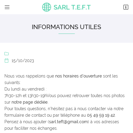


6 Le Grand Cormy – Vaux
86700 Valence-en-Poitou
INFORMATIONS UTILES
05 49 59 19 42

15/10/2023

Nous vous rappelons que
nos horaires d'ouverture
sont les
suivants:
Du lundi au vendredi :
Adresse email de réception

7h30-12h et 13h30-19hVous pouvez retrouver toutes nos photos
sur
notre page dédiée.
En cochant cette case, vous consentez à recevoir nos propositions commerciales à
l'adresse email indiqué ci-dessus. Vous pouvez vous désinscrire à tout moment en
Pour toutes questions, n'hésitez pas à nous contacter via notre
utilisant
le formulaire de désinscription
.
formulaire de contact ou par téléphone au
05 49 59 19 42
.
Pensez à nous ajouter (
sarl.teft@gmail.com
) à vos adresses
INSCRIPTION
pour faciliter nos échanges.