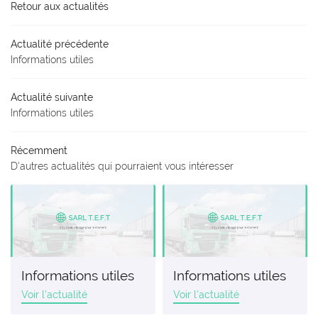
Retour aux actualités
AGERIE - EXPRESS
Actualité précédente
ITÉ - ENGAGEMENT
Informations utiles
EN IMAGES
Actualité suivante
Restez inform
Informations utiles
AVIS
INSCRIPTION NEWS
Récemment
ACTUALITÉS
D'autres actualités qui pourraient vous intéresser
CONTACT
Rejoignez-nou
Informations utiles
Informations utiles
Voir l'actualité
Voir l'actualité