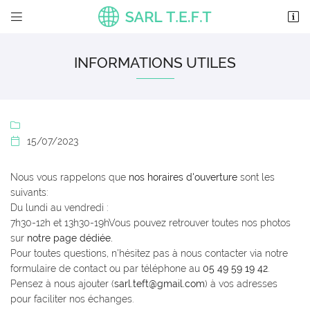


6 Le Grand Cormy – Vaux
86700 Valence-en-Poitou
INFORMATIONS UTILES
05 49 59 19 42

15/07/2023

Nous vous rappelons que
nos horaires d'ouverture
sont les
suivants:
Du lundi au vendredi :
Adresse email de réception

7h30-12h et 13h30-19hVous pouvez retrouver toutes nos photos
sur
notre page dédiée.
En cochant cette case, vous consentez à recevoir nos propositions commerciales à
l'adresse email indiqué ci-dessus. Vous pouvez vous désinscrire à tout moment en
Pour toutes questions, n'hésitez pas à nous contacter via notre
utilisant
le formulaire de désinscription
.
formulaire de contact ou par téléphone au
05 49 59 19 42
.
Pensez à nous ajouter (
sarl.teft@gmail.com
) à vos adresses
INSCRIPTION
pour faciliter nos échanges.